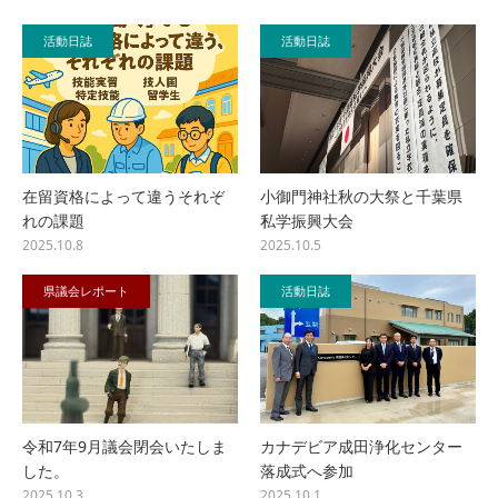
活動日誌
活動日誌
在留資格によって違うそれぞ
小御門神社秋の大祭と千葉県
れの課題
私学振興大会
2025.10.8
2025.10.5
県議会レポート
活動日誌
令和7年9月議会閉会いたしま
カナデビア成田浄化センター
した。
落成式へ参加
2025.10.3
2025.10.1