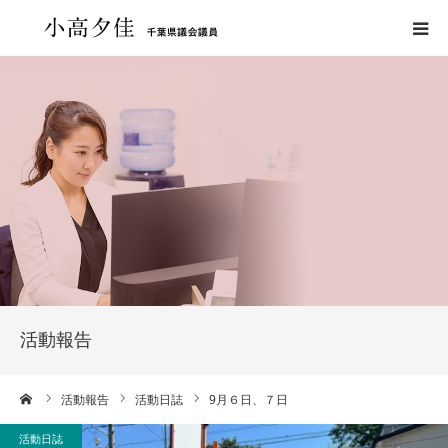
ホーム
プロフィール
政策
活動報告
新着情報
活動報告
力を貸してください！
ーム
活動報告
活動日誌
9月６日、７日
お問い合わせ
活動日誌