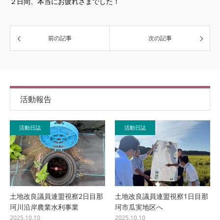
２日間、本当にお疲れさまでした！
前の記事
次の記事
活動報告
活動日誌
活動日誌
土地改良議員連盟視察2日目那
土地改良議員連盟視察1日目那
珂川沿岸農業水利事業
珂市瓜実地区へ
2025.10.10
2025.10.10